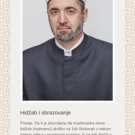
Hidžab i obrazovanje
Pitanje: Da li je dozvoljeno da muslimanka skine
hidžab (mahramu) ukoliko se želi školovati u nekom
mjestu gdje su muslimani manjina, ili se želi liječiti u