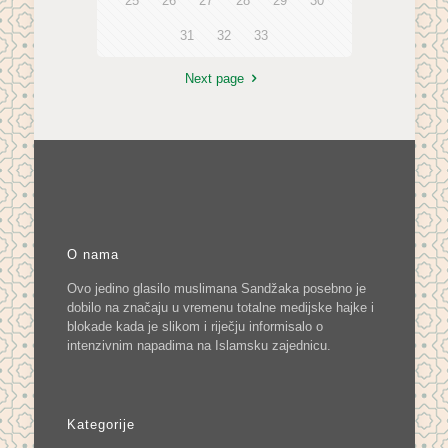
25
26
27
28
29
30
31
32
33
Next page
O nama
Ovo jedino glasilo muslimana Sandžaka posebno je
dobilo na značaju u vremenu totalne medijske hajke i
blokade kada je slikom i riječju informisalo o
intenzivnim napadima na Islamsku zajednicu.
Kategorije