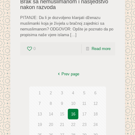
Brak sa nemuslimanom i nasljedstvo
nakon razvoda
PITANJE: Da li je dozvoljeno klanjati dženazu
muslimanki koja je živjela u bračnoj zajednici sa
nemuslimanom? ODGOVOR: Opšte je poznato da po
propisima naše vjere islama
[…]
0
Read more
Prev page
1
2
3
4
5
6
7
8
9
10
11
12
13
14
15
16
17
18
19
20
21
22
23
24