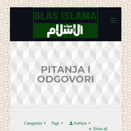
PITANJA I
ODGOVORI
Categories
Tags
Authors
Show all