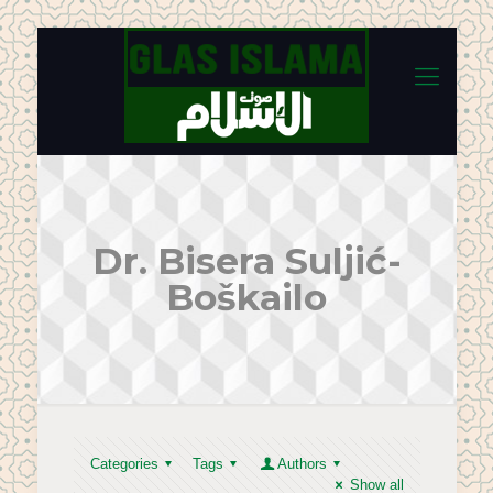
Dr. Bisera Suljić-
Boškailo
Categories
Tags
Authors
Show all