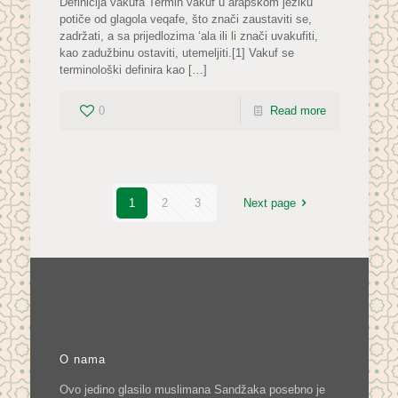
Definicija vakufa Termin vakuf u arapskom jeziku
potiče od glagola veqafe, što znači zaustaviti se,
zadržati, a sa prijedlozima ‘ala ili li znači uvakufiti,
kao zadužbinu ostaviti, utemeljiti.[1] Vakuf se
terminološki definira kao
[…]
0
Read more
1
2
3
Next page
O nama
Ovo jedino glasilo muslimana Sandžaka posebno je