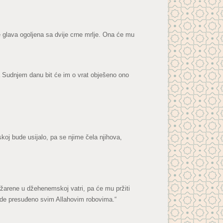
e glava ogoljena sa dvije crne mrlje. Ona će mu
 Na Sudnjem danu bit će im o vrat obješeno ono
koj bude usijalo, pa se njime čela njihova,
užarene u džehenemskoj vatri, pa će mu pržiti
bude presuđeno svim Allahovim robovima.“