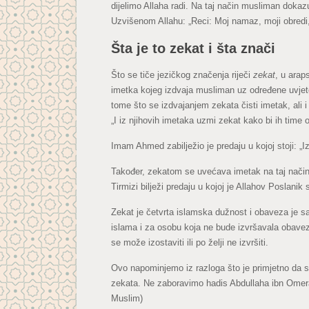
dijelimo Allaha radi. Na taj način musliman dokaz
Uzvišenom Allahu: „Reci: Moj namaz, moji obredi,
Šta je to zekat i šta znači
Što se tiče jezičkog značenja riječi
zekat
, u arap
imetka kojeg izdvaja musliman uz određene uvjete
tome što se izdvajanjem zekata čisti imetak, ali i
„I iz njihovih imetaka uzmi zekat kako bi ih time 
Imam Ahmed zabilježio je predaju u kojoj stoji: „Iz
Također, zekatom se uvećava imetak na taj način 
Tirmizi bilježi predaju u kojoj je Allahov Poslani
Zekat je četvrta islamska dužnost i obaveza je s
islama i za osobu koja ne bude izvršavala obavez
se može izostaviti ili po želji ne izvršiti.
Ovo napominjemo iz razloga što je primjetno da s
zekata. Ne zaboravimo hadis Abdullaha ibn Omera
Muslim)