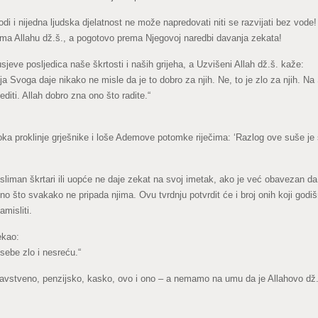
di i nijedna ljudska djelatnost ne može napredovati niti se razvijati bez vod
ma Allahu dž.š., a pogotovo prema Njegovoj naredbi davanja zekata!
eve posljedica naše škrtosti i naših grijeha, a Uzvišeni Allah dž.š. kaže:
lja Svoga daje nikako ne misle da je to dobro za njih. Ne, to je zlo za njih. 
editi. Allah dobro zna ono što radite.“
oka proklinje grješnike i loše Ademove potomke riječima: ‘Razlog ove suše j
usliman škrtari ili uopće ne daje zekat na svoj imetak, ako je već obavezan d
 ono što svakako ne pripada njima. Ovu tvrdnju potvrdit će i broj onih koji godi
amisliti.
ekao:
sebe zlo i nesreću.“
avstveno, penzijsko, kasko, ovo i ono – a nemamo na umu da je Allahovo dž.š. 