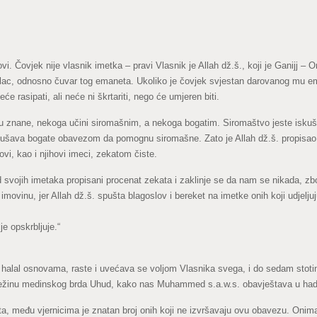
i. Čovjek nije vlasnik imetka – pravi Vlasnik je Allah dž.š., koji je Ganijj – 
nosilac, odnosno čuvar tog emaneta. Ukoliko je čovjek svjestan darovanog mu
eće rasipati, ali neće ni škrtariti, nego će umjeren biti.
u znane, nekoga učini siromašnim, a nekoga bogatim. Siromaštvo jeste iskuše
skušava bogate obavezom da pomognu siromašne. Zato je Allah dž.š. propisao i
vi, kao i njihovi imeci, zekatom čiste.
vojih imetaka propisani procenat zekata i zaklinje se da nam se nikada, zbog
movinu, jer Allah dž.š. spušta blagoslov i bereket na imetke onih koji udjeljuj
je opskrbljuje.“
alal osnovama, raste i uvećava se voljom Vlasnika svega, i do sedam stotina 
i težinu medinskog brda Uhud, kako nas Muhammed s.a.w.s. obavještava u had
ata, među vjernicima je znatan broj onih koji ne izvršavaju ovu obavezu. Onim