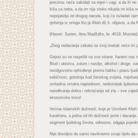
precima; neće zakidati na mjeri i vagi, a da ih
kiša sa neba, a da im nije stoke nikada im kiša n
neprijatelja od drugog naroda, koji će ovladati n
rješenja iz onoga što je Allah dž.š. objavio, a d
(Hasen: Sunen, Ibnu Madždže, br. 4019; Musned, B
„Zbog nedavanja zekata na svoj imetak neće im pad
Grijesi su se raspršili na sve strane, harami nas
Blud i ubistva, zulum i nasilje, alkohol i droge, 
neodgovorno ophođenje prema hakku i pravu ljudi 
sebičnost, golotinja kod ženskog svijeta, miješ
omladina smatra naprednom, nedostatak ljubomore i
naređivanja dobra i odvraćanja od zla – sve zaje
ekonomske krize!
Većina islamskih dužnosti, koje je Uzvišeni Allah 
karaktera, a jedna od tih dužnosti jeste i davanje
segment ljudskog života, odnosno, odgaja pojedin
Nije dovoljno da samo naviknemo svoje tijelo da 