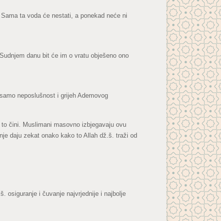
e! Sama ta voda će nestati, a ponekad neće ni
Na Sudnjem danu bit će im o vratu obješeno ono
e samo neposlušnost i grijeh Ademovog
a to čini. Muslimani masovno izbjegavaju ovu
šnje daju zekat onako kako to Allah dž.š. traži od
osiguranje i čuvanje najvrjednije i najbolje