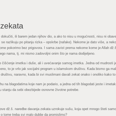
 zekata
 dokučiti, ili barem jedan njihov dio, a ako to nisu u mogućnosti, nisu ni oba
 se razlikuju po pitanju rizka – opskrbe (nafake). Nekome je dato više, a nekom
me pokorimo bez prigovora. I sama zavist prema nekome kome je Allah dž.š.
go nama, tj. mi nismo zadovoljni onim što je nama dodijeljeno.
 čišćenje imetka i duše, ali i uvećavanje samog imetka. Jedna od mudrosti j
, to je vrlo jak socijalni program u islamskom društvu. Kada bismo ga malo 
društvu, naravno, kada bi svi muslimani davali zekat onako i onoliko kako to 
hu na blagodatima koje nam je podario, a jedna od tih blagodati jeste i imetak
 u stanju da sebi obezbijede osnovne životne potrebe.
“
ove dž.š. naredbe davanja zekata uzrokuje sušu, koja opet mnogo šteti samom
– o tome treba svi malo dublje da promislimo?