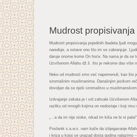
Mudrost propisivanja
Mudrosti propisivanja pojedinih ibadeta ljudi mogu
naređuje, a ostave ono što im se zabranjuje. Ljudi
daruje onome kome On hoće. Na nama je da se to
Uzvišenom Allahu dž.š. što je nekome dao više ne
Neke od mudrosti smo već napomenuli, kao što je
siromašnim muslimanima. Današnjim jezikom rečeno
dovoljan da se riješi siromaštvo u muslimanskom 
Izdvajanje zekata je i vid zahvale Uzvišenom Alla
razliku od mnogih kojima on nedostaje i koji nisu
„…a da im nije stoke, nikad im kiša ne bi ni pala!
Poslanik s.a.w.s. nam kaže da izbjegavanje Allah
i kriza u kojoj se unazad dosta godina nalazimo 