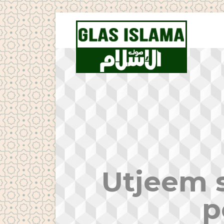
Utjeem s
p