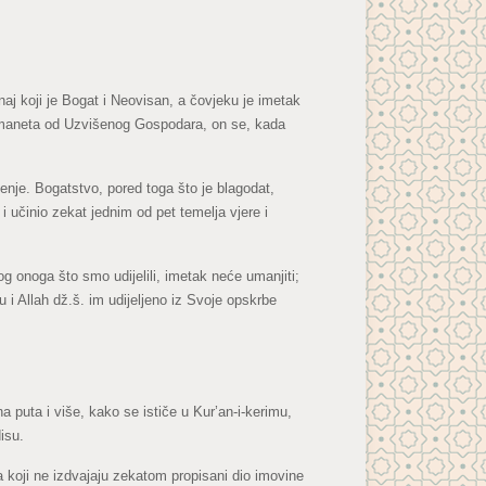
Onaj koji je Bogat i Neovisan, a čovjeku je imetak
 emaneta od Uzvišenog Gospodara, on se, kada
nje. Bogatstvo, pored toga što je blagodat,
 učinio zekat jednim od pet temelja vjere i
 onoga što smo udijelili, imetak neće umanjiti;
u i Allah dž.š. im udijeljeno iz Svoje opskrbe
puta i više, kako se ističe u Kur’an-i-kerimu,
isu.
a koji ne izdvajaju zekatom propisani dio imovine