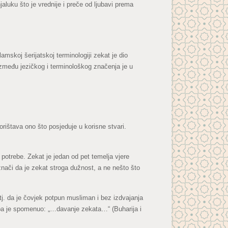
aluku što je vrednije i preče od ljubavi prema
mskoj šerijatskoj terminologiji zekat je dio
između jezičkog i terminološkog značenja je u
rištava ono što posjeduje u korisne stvari.
otrebe. Zekat je jedan od pet temelja vjere
nači da je zekat stroga dužnost, a ne nešto što
j. da je čovjek potpun musliman i bez izdvajanja
 pa je spomenuo: „…davanje zekata…“ (Buharija i