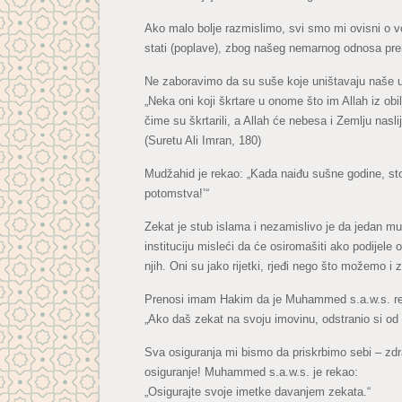
Ako malo bolje razmislimo, svi smo mi ovisni o vo
stati (poplave), zbog našeg nemarnog odnosa pre
Ne zaboravimo da su suše koje uništavaju naše usj
„Neka oni koji škrtare u onome što im Allah iz obi
čime su škrtarili, a Allah će nebesa i Zemlju naslij
(Suretu Ali Imran, 180)
Mudžahid je rekao: „Kada naiđu sušne godine, st
potomstva!’“
Zekat je stub islama i nezamislivo je da jedan m
instituciju misleći da će osiromašiti ako podijele
njih. Oni su jako rijetki, rjeđi nego što možemo i z
Prenosi imam Hakim da je Muhammed s.a.w.s. r
„Ako daš zekat na svoju imovinu, odstranio si od 
Sva osiguranja mi bismo da priskrbimo sebi – zdr
osiguranje! Muhammed s.a.w.s. je rekao:
„Osigurajte svoje imetke davanjem zekata.“