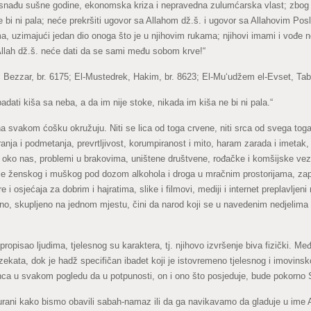
 ne snađu sušne godine, ekonomska kriza i nepravedna zulumćarska vlast; zbo
e bi ni pala; neće prekršiti ugovor sa Allahom dž.š. i ugovor sa Allahovim Pos
jima, uzimajući jedan dio onoga što je u njihovim rukama; njihovi imami i vođe 
a Allah dž.š. neće dati da se sami među sobom krve!“
ezzar, br. 6175; El-Mustedrek, Hakim, br. 8623; El-Mu‘udžem el-Evset, Taber
ati kiša sa neba, a da im nije stoke, nikada im kiša ne bi ni pala.“
 na svakom ćošku okružuju. Niti se lica od toga crvene, niti srca od svega t
varanja i podmetanja, prevrtljivost, korumpiranost i mito, haram zarada i imetak
oko nas, problemi u brakovima, uništene društvene, rođačke i komšijske veze,
anje ženskog i muškog pod dozom alkohola i droga u mračnim prostorijama, z
 osjećaja za dobrim i hajratima, slike i filmovi, mediji i internet preplavlje
dno, skupljeno na jednom mjestu, čini da narod koji se u navedenim nedjelima
propisao ljudima, tjelesnog su karaktera, tj. njihovo izvršenje biva fizički. M
 zekata, dok je hadž specifičan ibadet koji je istovremeno tjelesnog i imovins
ca u svakom pogledu da u potpunosti, on i ono što posjeduje, bude pokorno S
urani kako bismo obavili sabah-namaz ili da ga navikavamo da gladuje u ime 