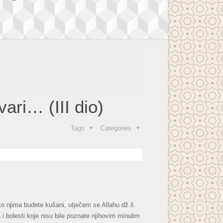
ari… (III dio)
Tags
Categories
ako njima budete kušani, utječem se Allahu dž.š.
i bolesti koje nisu bile poznate njihovim minulim