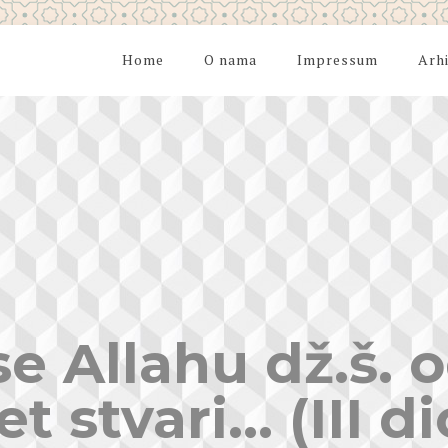
Home
O nama
Impressum
Arh
e Allahu dž.š. 
et stvari… (III di