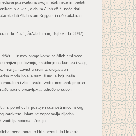
g nedavanja zekata na svoj imetak neće im padati
lanikom s.a.w.s., a da im Allah dž.š. neće dati
neće vladati Allahovom Knjigom i neće odabirati
ani, br. 4671; Šu‘abul-iman, Bejheki, br. 3042)
oga dršću – izuzev onoga kome se Allah smilovao!
, sumnjiva poslovanja, zakidanje na kantaru i vagi,
 mržnja i zavist u srcima, cicijaštvo i
apadna moda koja je sami šund, a koju naša
ni nemoralom i zlom svake vrste, nestanak propisa
 nađe počne preživljavati određene suše i
eđutim, pored ovih, postoje i dužnosti imovinskog
kog karaktera. Islam ne zapostavlja nijedan
tvoritelju nebesa i Zemlje.
Allaha, nego moramo biti spremni da i imetak