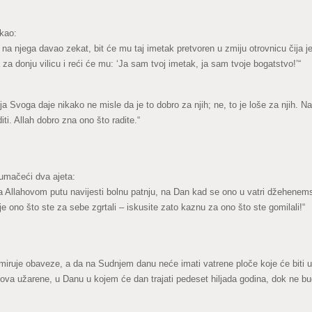
ekao:
a njega davao zekat, bit će mu taj imetak pretvoren u zmiju otrovnicu čija j
za donju vilicu i reći će mu: ‘Ja sam tvoj imetak, ja sam tvoje bogatstvo!’“
lja Svoga daje nikako ne misle da je to dobro za njih; ne, to je loše za njih.
iti. Allah dobro zna ono što radite.“
tumačeći dva ajeta:
 na Allahovom putu navijesti bolnu patnju, na Dan kad se ono u vatri džehenems
je ono što ste za sebe zgrtali – iskusite zato kaznu za ono što ste gomilali!“
izmiruje obaveze, a da na Sudnjem danu neće imati vatrene ploče koje će biti 
iznova užarene, u Danu u kojem će dan trajati pedeset hiljada godina, dok ne 