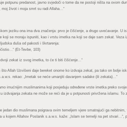
uje potpunu predanost, javno svjedoči o tome da ne postoji ništa na ovom dunj
 moj život i moja smrt su radi Allaha…“
skom jeziku ona ima dva značenja: prvo je čišćenje, a drugo uvećavanje. U isla
 koji se moraju ispuniti, kao i vrstu imetka na koji se daje sam zekat. Veza 
 ljudska duša od pakosti i škrtarenja:
očistio…“ (Et-Tevbe, 103)
dvoji zekat iz svog imetka, to će ti biti čišćenje…“
što Allah Uzvišeni daje bereket onome ko izdvaja zekat, pa tako on bolje isko
k s.a.w.s. rekao: „Imetak se neće umanjiti davanjem sadake (ili zekata)…“
amo imućnijim muslimanima koji posjeduju određene vrste imetka preko svoje p
u izdvajanja zekata ne može se reći da je u potpunosti privržena islamu. To z
e jedan dio muslimana poigrava ovim temeljem vjere smatrajući ga nebitnim, t
 u kojem Allahov Poslanik s.a.w.s. kaže: „Islam se temelji na pet stvari…“,