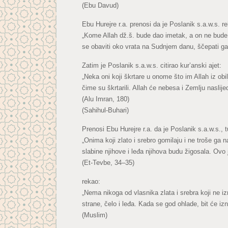
(Ebu Davud)
Ebu Hurejre r.a. prenosi da je Poslanik s.a.w.s. r
„Kome Allah dž.š. bude dao imetak, a on ne bude n
se obaviti oko vrata na Sudnjem danu, ščepati ga 
Zatim je Poslanik s.a.w.s. citirao kur’anski ajet:
„Neka oni koji škrtare u onome što im Allah iz obi
čime su škrtarili. Allah će nebesa i Zemlju naslijed
(Alu Imran, 180)
(Sahihul-Buhari)
Prenosi Ebu Hurejre r.a. da je Poslanik s.a.w.s., 
„Onima koji zlato i srebro gomilaju i ne troše ga
slabine njihove i leđa njihova budu žigosala. Ovo 
(Et-Tevbe, 34–35)
rekao:
„Nema nikoga od vlasnika zlata i srebra koji ne 
strane, čelo i leđa. Kada se god ohlade, bit će 
(Muslim)