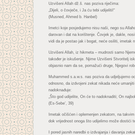
Uzvišeni Allah dž.š. nas poziva riječima:
„Dijeli, o čovječe, i Ja ću tebi udijeliti!“
(Musned, Ahmed b. Hanbel)
Imetci koje posjedujemo nisu naši, nego su Allahov
darovan i dat na korištenje. Čovjek je, dakle, 
vidi da je postao jak i bogat, neće osiliti, imetak n
Uzvišeni Allah, iz hikmeta – mudrosti samo Njem
također je iskušenje. Njime Uzvišeni Stvoritelj i
objasnio nam da se, pomažući druge, Njegovi robo
Muhammed s.a.w.s. nas poziva da udjeljujemo od s
odnosno, da izdvojeni zekat nikada neće umanjiti i
nadoknađuje:
„Što god udijelite, On će to nadoknaditi; On najbol
(Es-Sebe’, 39)
Imetak očišćen i oplemenjen zekatom, na takvim h
dok vrijednost onoga što udijelimo može dostić
I pored jasnih naredbi o izdvajanja i davanja zek