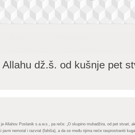
Allahu dž.š. od kušnje pet stv
 je Allahov Poslanik s.a.w.s., pa reče: „O skupino muhadžira, od pet stvari, 
javni nemoral i razvrat (fahiša), a da se među njima neće rasprostraniti kuga 