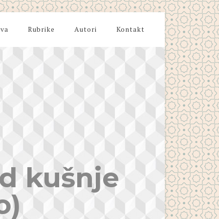
iva
Rubrike
Autori
Kontakt
od kušnje
o)